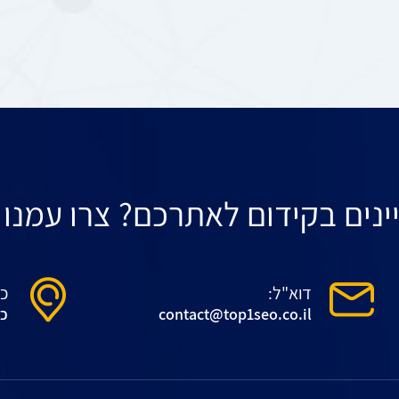
ינים בקידום לאתרכם? צרו עמנו
דוא"ל:
כ
contact@top1seo.co.il
כיא