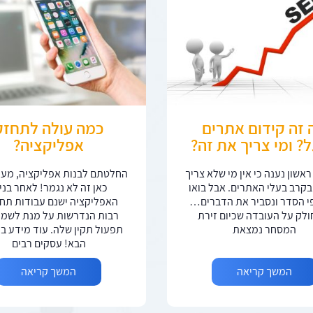
 זה קידום אתרים
כמה עולה לתחזק
ל? ומי צריך את זה?
אפליקציה?
ראשון נענה כי אין מי שלא צריך
החלטתם לבנות אפליקציה, מעו
בקרב בעלי האתרים. אבל בואו
כאן זה לא נגמר! לאחר בני
י הסדר ונסביר את הדברים…
האפליקציה ישנם עבודות תח
חולק על העובדה שכיום זירת
רבות הנדרשות על מנת לשמו
המסחר נמצאת
תפעול תקין שלה. עוד מידע 
הבא! עסקים רבים
המשך קריאה
המשך קריאה