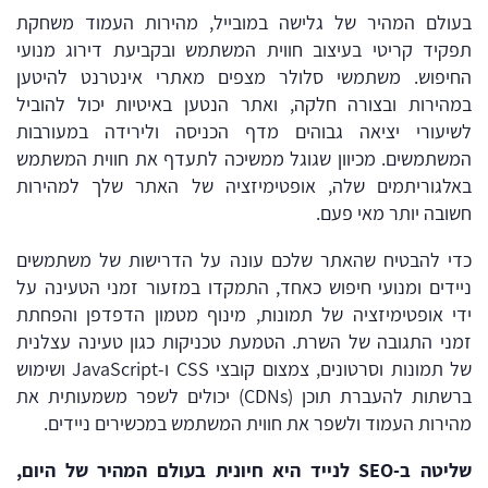
בעולם המהיר של גלישה במובייל, מהירות העמוד משחקת
תפקיד קריטי בעיצוב חווית המשתמש ובקביעת דירוג מנועי
החיפוש. משתמשי סלולר מצפים מאתרי אינטרנט להיטען
במהירות ובצורה חלקה, ואתר הנטען באיטיות יכול להוביל
לשיעורי יציאה גבוהים מדף הכניסה ולירידה במעורבות
המשתמשים. מכיוון שגוגל ממשיכה לתעדף את חווית המשתמש
באלגוריתמים שלה, אופטימיזציה של האתר שלך למהירות
חשובה יותר מאי פעם.
כדי להבטיח שהאתר שלכם עונה על הדרישות של משתמשים
ניידים ומנועי חיפוש כאחד, התמקדו במזעור זמני הטעינה על
ידי אופטימיזציה של תמונות, מינוף מטמון הדפדפן והפחתת
זמני התגובה של השרת. הטמעת טכניקות כגון טעינה עצלנית
של תמונות וסרטונים, צמצום קובצי CSS ו-JavaScript ושימוש
ברשתות להעברת תוכן (CDNs) יכולים לשפר משמעותית את
מהירות העמוד ולשפר את חווית המשתמש במכשירים ניידים.
שליטה
ב-
SEO
לנייד
היא
חיונית
בעולם
המהיר
של
היום,