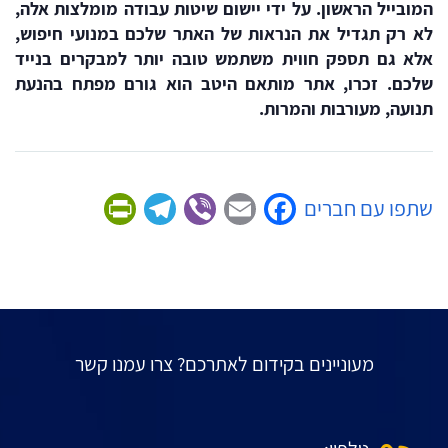
המובייל
הראשון.
על
ידי
יישום
שיטות
עבודה
מומלצות
אלה,
לא
רק
תגדיל
את
הנראות
של
האתר
שלכם
במנועי
חיפוש,
אלא
גם
תספק
חווית
משתמש
טובה
יותר
למבקרים
בנייד
שלכם.
זכרו,
אתר
מותאם
היטב
הוא
גורם
מפתח
בהנעת
תנועה,
מעורבות
והמרות.
Friendly
Telegram
Viber
Facebook
Email
שתפו עם חברים
מעוניינים בקידום לאתרכם? צרו עמנו קשר