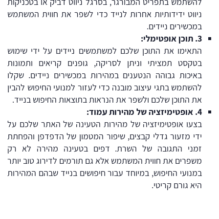
להשתמש בתפריט המבורגר, בסרגל ניווט דביק או בטכניקות
ניווט ידידותיות אחרות לנייד כדי לשפר את חווית המשתמש
במכשירים ניידים.
3
.
תוכן
אופטימלי
:
התאימו את התוכן שלכם למשתמשים ניידים על ידי שימוש
בטקסט תמציתי וניתן לסריקה, גופנים קריאים ותמונות
באיכות גבוהה הנטענים במהירות במכשירים ניידים. שקלו
להשתמש בתגי עיצוב מובנה כדי לעזור למנועי החיפוש להבין
את התוכן שלכם ולשפר את הנראות בתוצאות החיפוש בנייד.
4
.
אופטימיזציה
של
מהירות
עמוד
:
בצעו אופטימיזציה של מהירות הטעינה של האתר שלכם על
ידי מזעור גדלי קבצים, שיפור המטמון של הדפדפן והפחתת
זמני התגובה של השרת. דפים בטעינה מהירה לא רק
משפרים את חווית המשתמש אלא גם תורמים לדירוג טוב יותר
במנועי החיפוש, במיוחד עבור חיפושים בנייד שבהם המהירות
היא גורם קריטי.