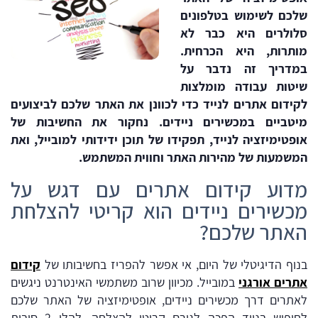
שלכם
לשימוש
בטלפונים
סלולרים
היא
כבר
לא
מותרות, ה
יא
הכרחית.
במדריך ז
ה נדבר
על
שיטות
עבודה
מומלצות
לקידום
אתרים
לנייד
כדי
לכוונן
את
האתר
שלכם
לביצועים
מיטביים
במכשירים
ניידים.
נחקור
את
החשיבות
של
אופטימיזציה
לנייד,
תפקידו
של
תוכן
ידידותי
למובייל,
ואת
המשמעות
של
מהירות
האתר
וחווית
המשתמש.
מדוע קידום אתרים עם דגש על
מכשירים ניידים הוא קריטי להצלחת
האתר שלכם?
בנוף הדיגיטלי של היום, אי אפשר להפריז בחשיבותו של
קידום
אתרים
אורגני
במובייל. מכיוון שרוב משתמשי האינטרנט ניגשים
לאתרים דרך מכשירים ניידים, אופטימיזציה של האתר שלכם
לחיפוש בנייד הפכה לגורם קריטי להצלחה. להלן 2 סיבות