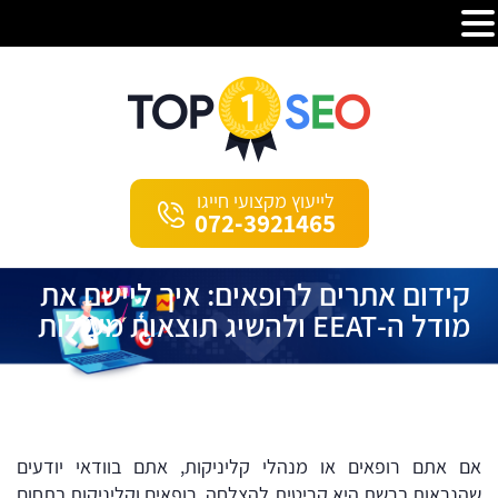
לייעוץ מקצועי חייגו
072-3921465
קידום אתרים לרופאים: איך ליישם את
מודל ה-EEAT ולהשיג תוצאות מעולות
אם אתם רופאים או מנהלי קליניקות, אתם בוודאי יודעים
שהנראות ברשת היא קריטית להצלחה. רופאים וקליניקות בתחום