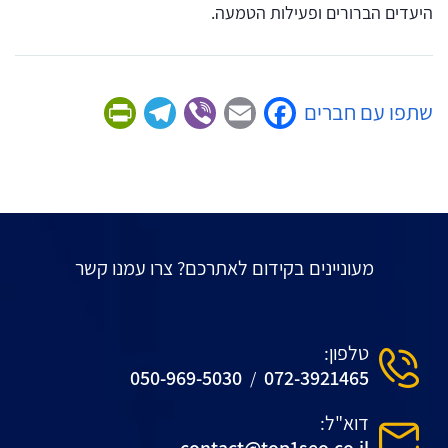
היעדים הברורים ופעילות הטמעה.
Friendly
Telegram
Viber
Facebook
Email
שתפו עם חברים
מעוניינים בקידום לאתרכם? צרו עמנו קשר
טלפון:
050-969-5030
072-3921465
/
דוא"ל:
contact@top1seo.co.il