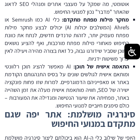
אוטומטי, מה שמקל על מעצבי אתרים ומנהלי SEO לדאוג
שהאתר "מדבר" נכון למנועי החיפוש.
מחקר מילות מפתח מתקדם:
כלי AI כמו
Semrush
או
Ahrefs
(המשלבים יכולות AI) יכולים לבצע מחקר מילות
מפתח מעמיק יותר, לזהות טרנדים חדשים, לנתח את כוונת
החיפוש מאחורי מילות מפתח מורכבות, ואף להציע נושאים
לתוכן שסביר שידורגו גבוה, כל זאת בצורה מהירה ויעילה לאין
ערוך משיטות ידניות.
התאמה אישית של תוכן:
AI מאפשר להציג תוכן רלוונטי
ומותאם אישית לגולשים שונים על בסיס התנהגותם הקודמת
באתר או מאפייניהם הדמוגרפיים. למרות שזו פחות פונקציה
ישירה של SEO, חוויה מותאמת אישית מעלה את זמן השהייה
באתר, מפחיתה את שיעור הנטישה ומגדילה את המעורבות –
כולם סימנים חיוביים למנועי החיפוש.
סינרגיה מושלמת: אתר יפה שגם
מתקדם במנועי החיפוש
היופי של שילוב כלי ה-AI הוא ביכולתם ליצור סינרגיה מושלמת