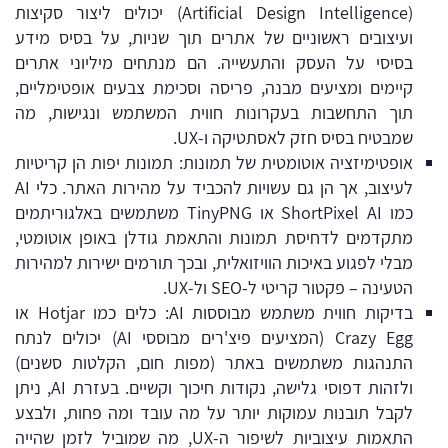
(Artificial Design Intelligence) יכולים ליצור סקיצות
ועיצובים ראשוניים של אתרים תוך שניות, על בסיס מידע
בסיסי על העסק והתעשייה. הם מנתחים מיליוני אתרים
קיימים ומציעים מבנה, פריסה וסכימת צבעים אופטימליים,
תוך התחשבות בעקרונות חווית המשתמש ונגישות, מה
שמבטיח בסיס חזק לאסתטיקה ו-UX.
אופטימיזציה אוטומטית של תמונות: תמונות יפות הן קריטיות
לעיצוב, אך הן גם עשויות להכביד על מהירות האתר. כלי AI
כמו
ShortPixel AI
או
TinyPNG
משתמשים באלגוריתמים
מתקדמים לדחיסת תמונות והתאמת גודלן באופן אוטומטי,
מבלי לפגוע באיכות הוויזואלית, ובכך תורמים ישירות למהירות
הטעינה – פקטור קריטי ל-SEO ול-UX.
בדיקות חווית משתמש מבוססות AI: כלים כמו
Hotjar
או
Crazy Egg
(המציעים פיצ'רים מבוססי AI) יכולים לנתח
התנהגות משתמשים באתר (מפות חום, הקלטות סשנים)
ולזהות דפוסי גלישה, נקודות חיכוך וקשיים. בעזרת AI, ניתן
לקבל תובנות עמוקות יותר על מה עובד ומה פחות, ולבצע
התאמות עיצוביות לשיפור ה-UX, מה שמוביל לזמן שהייה