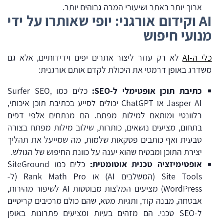
ארוך יותר באתר ושיעורי המרה גבוהים יותר.
AI וקידום אורגני: יופי שאותרו על ידי
מנועי חיפוש
כלי ה-AI
לא רק עוזר ליצור אתרים יפים וידידותיים, אלא גם
משדרג באופן דרמטי את היכולת לקדם אותם אורגנית:
כתיבת תוכן אופטימלי ל-SEO:
כלים כמו
,
Surfer SEO
Jasper AI
או
ChatGPT
יכולים לסייע בכתיבת תוכן איכותי,
רלוונטי ומותאם למילות מפתח. הם מנתחים אלפי דפים
בתחום, מציעים נושאים, כותרות, שילוב מילות מפתח בצורה
טבעית ואף כותבים פסקאות שלמות, מה שמייעל את תהליך
יצירת התוכן ומבטיח שהוא יענה על כוונת החיפוש של הגולש.
אופטימיזציה טכנית אוטומטית:
כלים כמו
SiteGround
Site Tools
(המשלבים AI) או
Rank Math Pro
(ל-
WordPress) מציעים המלצות מבוססות AI לשיפור מהירות,
אבטחה, מבנה קוד, ותגיות מטא, שהם כולם מרכיבים קריטיים
ל-SEO טכני. הם מזהים בעיות ומציעים פתרונות באופן