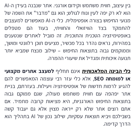
בין עיצוב, חווית משתמש וקידום אורגני. אתר שנבנה בעידן ה-AI
הוא לא רק יפה לעין ונוח לגולש; הוא גם "מדבר" את השפה של
מנועי החיפוש בצורה אופטימלית. כלי ה-AI מאפשרים למעצבים
להתמקד בצד הוויזואלי והחוויתי, בעוד הם מטפלים
באופטימיזציה הטכנית והתוכנית. זה מוביל לאתרים שנטענים
במהירות, נראים נהדר בכל מכשיר, מציעים תוכן רלוונטי ומושך,
וממוקמים גבוה בתוצאות החיפוש – שילוב מנצח שמביא יותר
תנועה איכותית ומגדיל את שיעורי ההמרה.
כלי הבינה המלאכותית
אינם תחליף
למעצב אתרים מקצועי
או למומחה SEO
, אלא כלי עזר רבי עוצמה המאפשרים להם
להגיע לרמות חדשות של אופטימיזציה ויעילות. בעזרתם, בניית
אתר יפהפה עם חווית משתמש מעולה, שגם ממוקם גבוה
בתוצאות החיפוש האורגניות, היא מציאות קרובה מתמיד. אם
אתם רוצים אתר שלא רק ייראה מצוין אלא גם יעבוד קשה
בשבילכם ויביא תוצאות עסקיות, שילוב נכון של AI בתהליך הוא
הדרך קדימה.