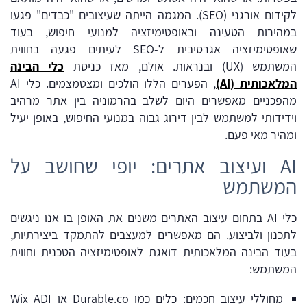
לקידום אורגני (SEO). המגמה הייתה שעיצובים "כבדים" פגעו
במהירות הטעינה ובאופטימיזציה למנועי חיפוש, בעוד
שאופטימיזציה אגרסיבית ל-SEO לעיתים פגעה בחווית
המשתמש (UX) ובנראות. אולם, מאז כניסת
כלי הבינה
המלאכותית (AI)
, הפערים הללו הולכים ומצטמצמים. כלי AI
מהפכניים מאפשרים היום לשלב בהרמוניה בין אתר מרהיב
וידידותי למשתמש לבין דירוג גבוה במנועי החיפוש, באופן יעיל
ומהיר מאי פעם.
AI ועיצוב אתרים: יופי שחושב על
המשתמש
כלי AI בתחום עיצוב האתרים משנים את האופן בו אנו ניגשים
לתכנון ולביצוע. הם מאפשרים למעצבים להתמקד ביצירתיות,
בעוד הבינה המלאכותית דואגת לאופטימיזציה הטכנית וחווית
המשתמש:
מחוללי עיצוב חכמים: כלים כמו
Durable.co
או
Wix ADI