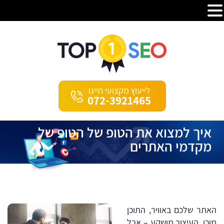
לייעוץ מקצועי חייגו
072-3921465
איך למצוא את הטופ של הטופ של
מקדמי האתרים
האתר שלכם באוויר, התוכן
מוכן, העיצוב מושקע – אבל